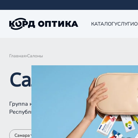
КАТАЛОГ
УСЛУГИ
О
Главная
Салоны
Салоны КОРД 
Группа компаний «Корд Оптика» - это более 10
Республике Татарстан, Самаре, Уфе, Рыбинске.
Самара