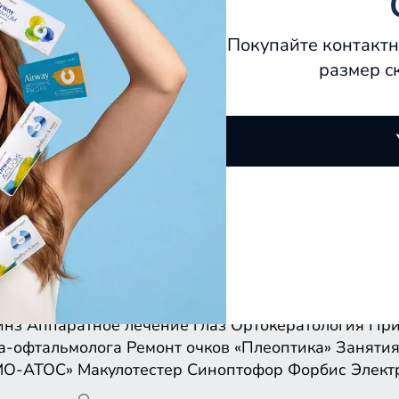
Покупайте контактн
размер с
инз
Аппаратное лечение глаз
Ортокератология
При
а-офтальмолога
Ремонт очков
«Плеоптика»
Занятия
МО-АТОС»
Макулотестер
Синоптофор
Форбис
Элект
инз
Аппаратное лечение глаз
Ортокератология
При
а-офтальмолога
Ремонт очков
«Плеоптика»
Занятия
МО-АТОС»
Макулотестер
Синоптофор
Форбис
Элект