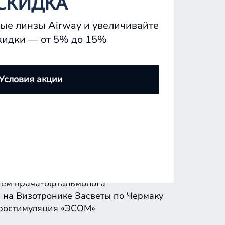
СКИДКА
ые линзы Airway и увеличивайте
кидки — от 5% до 15%
ем врача-офтальмолога
 на Визотронике
Засветы по Чермаку
Условия акции
ростимуляция «ЭСОМ»
ем врача-офтальмолога
 на Визотронике
Засветы по Чермаку
ростимуляция «ЭСОМ»