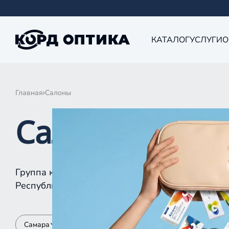
КАТАЛОГ
УСЛУГИ
О
Главная
Салоны
Салоны КОРД 
Группа компаний «Корд Оптика» - это более 10
Республике Татарстан, Самаре, Уфе, Рыбинске.
Самара