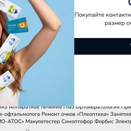
Покупайте контактн
размер с
инз
Аппаратное лечение глаз
Ортокератология
При
а-офтальмолога
Ремонт очков
«Плеоптика»
Занятия
МО-АТОС»
Макулотестер
Синоптофор
Форбис
Элект
инз
Аппаратное лечение глаз
Ортокератология
При
а-офтальмолога
Ремонт очков
«Плеоптика»
Занятия
МО-АТОС»
Макулотестер
Синоптофор
Форбис
Элект