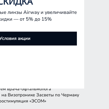
СКИДКА
ые линзы Airway и увеличивайте
кидки — от 5% до 15%
ем врача-офтальмолога
 на Визотронике
Засветы по Чермаку
Условия акции
ростимуляция «ЭСОМ»
ем врача-офтальмолога
 на Визотронике
Засветы по Чермаку
ростимуляция «ЭСОМ»