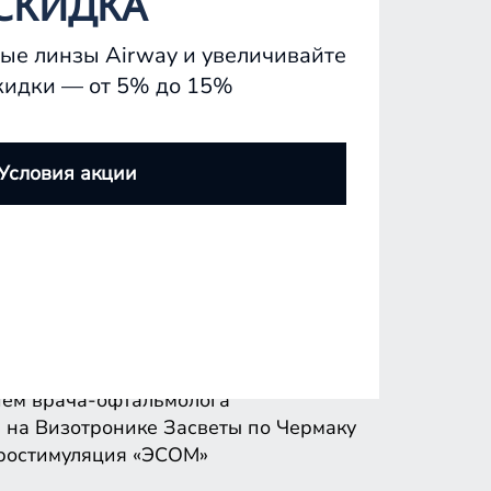
СКИДКА
ые линзы Airway и увеличивайте
кидки — от 5% до 15%
ем врача-офтальмолога
 на Визотронике
Засветы по Чермаку
Условия акции
ростимуляция «ЭСОМ»
ем врача-офтальмолога
 на Визотронике
Засветы по Чермаку
ростимуляция «ЭСОМ»