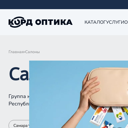
КАТАЛОГ
УСЛУГИ
О
Главная
Салоны
Салоны КОРД 
Группа компаний «Корд Оптика» - это более 10
Республике Татарстан, Самаре, Уфе, Рыбинске.
Самара