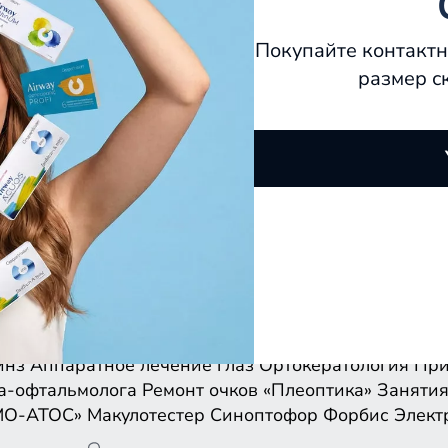
Покупайте контактн
размер с
инз
Аппаратное лечение глаз
Ортокератология
При
а-офтальмолога
Ремонт очков
«Плеоптика»
Занятия
МО-АТОС»
Макулотестер
Синоптофор
Форбис
Элект
инз
Аппаратное лечение глаз
Ортокератология
При
а-офтальмолога
Ремонт очков
«Плеоптика»
Занятия
МО-АТОС»
Макулотестер
Синоптофор
Форбис
Элект