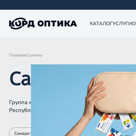
КАТАЛОГ
УСЛУГИ
О
Главная
Салоны
Салоны КОРД 
Группа компаний «Корд Оптика» - это более 10
Республике Татарстан, Самаре, Уфе, Рыбинске.
Самара