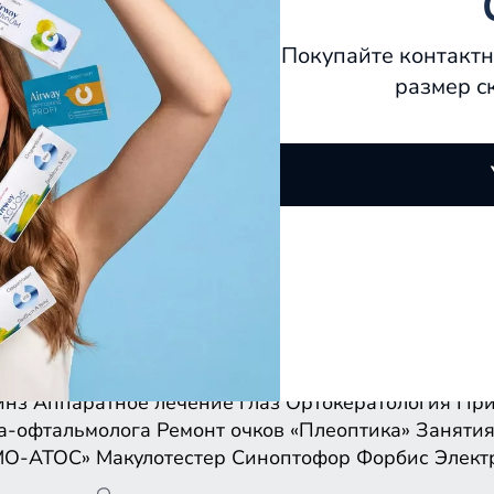
Покупайте контактн
размер с
инз
Аппаратное лечение глаз
Ортокератология
При
а-офтальмолога
Ремонт очков
«Плеоптика»
Занятия
МО-АТОС»
Макулотестер
Синоптофор
Форбис
Элект
инз
Аппаратное лечение глаз
Ортокератология
При
а-офтальмолога
Ремонт очков
«Плеоптика»
Занятия
МО-АТОС»
Макулотестер
Синоптофор
Форбис
Элект