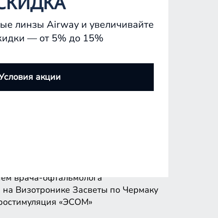
СКИДКА
ые линзы Airway и увеличивайте
кидки — от 5% до 15%
ем врача-офтальмолога
 на Визотронике
Засветы по Чермаку
Условия акции
ростимуляция «ЭСОМ»
ем врача-офтальмолога
 на Визотронике
Засветы по Чермаку
ростимуляция «ЭСОМ»