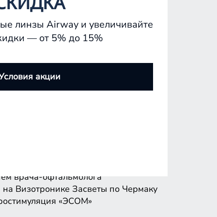
СКИДКА
ые линзы Airway и увеличивайте
кидки — от 5% до 15%
ем врача-офтальмолога
 на Визотронике
Засветы по Чермаку
Условия акции
ростимуляция «ЭСОМ»
ем врача-офтальмолога
 на Визотронике
Засветы по Чермаку
ростимуляция «ЭСОМ»