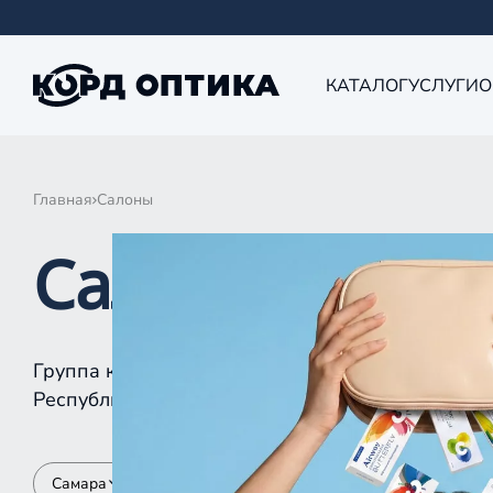
КАТАЛОГ
УСЛУГИ
О
Главная
Салоны
Салоны КОРД 
Группа компаний «Корд Оптика» - это более 10
Республике Татарстан, Самаре, Уфе, Рыбинске.
Самара