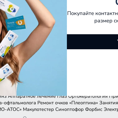
Покупайте контактн
размер с
инз
Аппаратное лечение глаз
Ортокератология
При
а-офтальмолога
Ремонт очков
«Плеоптика»
Занятия
МО-АТОС»
Макулотестер
Синоптофор
Форбис
Элект
инз
Аппаратное лечение глаз
Ортокератология
При
а-офтальмолога
Ремонт очков
«Плеоптика»
Занятия
МО-АТОС»
Макулотестер
Синоптофор
Форбис
Элект